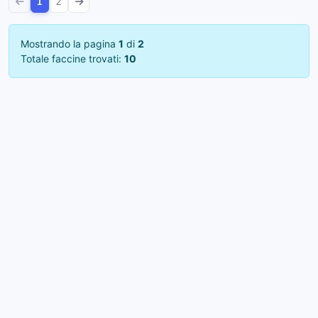
1
2
Mostrando la pagina
1
di
2
Totale faccine trovati:
10