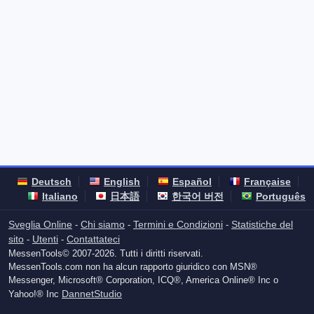
Deutsch
English
Español
Française
Italiano
日本語
한국어 버전
Português
Sveglia Online
Chi siamo
Termini e Condizioni
Statistiche del
-
-
-
sito
Utenti
Contattateci
-
-
MessenTools© 2007-2026. Tutti i diritti riservati.
MessenTools.com non ha alcun rapporto giuridico con MSN®
Messenger, Microsoft® Corporation, ICQ®, America Online® Inc o
DannetStudio
Yahoo!® Inc