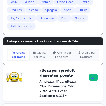
MSN
Musica
Natale
Onion Head
Pazzo
Red Fox
Sesso
Spiaggia
Sport
Tuzky
TV, Serie e Film
Umorismo
Varie
Nuovo!
Tutte le
faccine
Categoria corrente Emoticon:
Faccine di Cibo
Ordina
Ordina
Ordina per
Ordina per
per Nome
per Data
Popolarità
Scaricare
attesa per i prodotti
alimentari, posate
Ampiezza:
81px,
Altezza:
73px,
Dimensione:
24kb
Visto:
47.209 volte
Scaricato:
6.331 volte