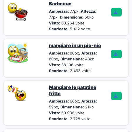
Barbecue
Ampiezza:
77px,
Altezza:
77px,
Dimensione:
50kb
Visto:
63.264 volte
Scaricato:
5.412 volte
mangiare in un pic-nic
Ampiezza:
80px,
Altezza:
80px,
Dimensione:
48kb
Visto:
38.106 volte
Scaricato:
2.463 volte
Mangiare le patatine
fritte
Ampiezza:
66px,
Altezza:
59px,
Dimensione:
21kb
Visto:
50.936 volte
Scaricato:
2.728 volte