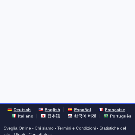
Deutsch
English
Español
Française
Italiano
日本語
한국어 버전
Português
Sveglia Online
Chi siamo
Termini e Condizioni
Statistiche del
-
-
-
sito
Utenti
Contattateci
-
-