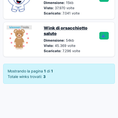
Dimensione:
15kb
Visto:
37.970 volte
Scaricato:
7.041 volte
Wink di orsacchiotto
saluto
Dimensione:
54kb
Visto:
45.369 volte
Scaricato:
7.296 volte
Mostrando la pagina
1
di
1
Totale winks trovati:
3