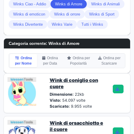
Winks Ciao - Addio
Winks di Amore
Winks di Animali
Winks di emoticon
Winks di orrore
Winks di Sport
Winks Divertente
Winks Varie
Tutti i Winks
Categoria corrente:
Winks di Amore
Ordina
Ordina
Ordina per
Ordina per
per Nome
per Data
Popolarità
Scaricare
Wink di coniglio con
cuore
Dimensione:
22kb
Visto:
54.097 volte
Scaricato:
9.955 volte
Wink di orsacchiotto e
il cuore