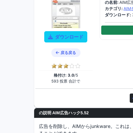
の名前:
AIM広
カテゴリ:
AI
ダウンロード:
ダウンロード
戻る戻る
格付け:
3.0
/5
593 投票 合計で
の説明 AIM広告ハック5.52
広告を削除し、AIMからjunkware。