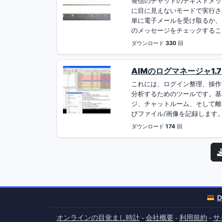
発信のチャットのテキストメッ
に目に見えないモードで実行さ
単に電子メールを受け取るか、
のメッセージをチェックすること
ダウンロード
330
回
AIMのログマネージャ1.7
これには、ログイン整理、操作し、A
分析するためのツールです。基
ジ、チャットルーム、そして離
びファイル/画像を記録します。.
ダウンロード
174
回
D
オンラインの目覚まし時計
会社概要
利用規約
サ
-
-
-