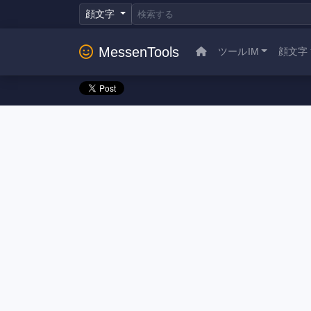
顔文字
MessenTools
ツールIM
顔文字