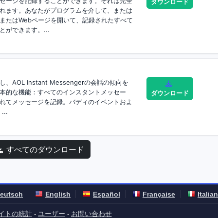
セージを記録することができます。それは完全
ダウンロード
れます。あなたがプログラムを介して、または
またはWebページを開いて、記録されたすべて
ができます。...
OL Instant Messengerの会話の傾向を
本的な機能：すべてのインスタントメッセー
ダウンロード
れてメッセージを記録。バディのイベントおよ
..
すべてのダウンロード
eutsch
English
Español
Française
Italia
イトの統計
ユーザー
お問い合わせ
-
-