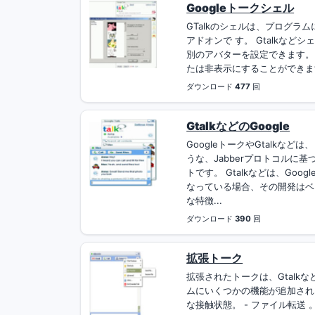
Googleトークシェル
GTalkのシェルは、プログラム
アドオンで す。 Gtalkなど
別のアバターを設定できます。 
たは非表示にすることができます。
ダウンロード
477
回
GtalkなどのGoogle
GoogleトークやGtalkなどは
うな、Jabberプロトコルに
トです。 Gtalkなどは、Go
なっている場合、その開発はベータ
な特徴...
ダウンロード
390
回
拡張トーク
拡張されたトークは、Gtalk
ムにいくつかの機能が追加されま
な接触状態。 - ファイル転送 