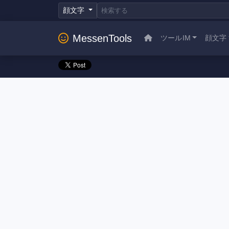
顔文字
MessenTools
ツールIM
顔文字