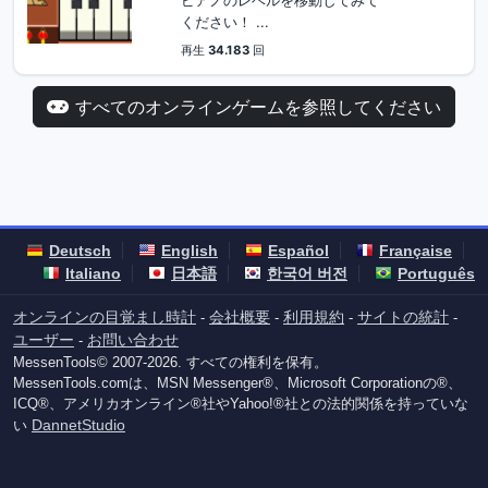
ください！ ...
再生
34.183
回
すべてのオンラインゲームを参照してください
Deutsch
English
Español
Française
Italiano
日本語
한국어 버전
Português
オンラインの目覚まし時計
会社概要
利用規約
サイトの統計
-
-
-
-
ユーザー
お問い合わせ
-
MessenTools© 2007-2026. すべての権利を保有。
MessenTools.comは、MSN Messenger®、Microsoft Corporationの®、
ICQ®、アメリカオンライン®社やYahoo!®社との法的関係を持っていな
DannetStudio
い