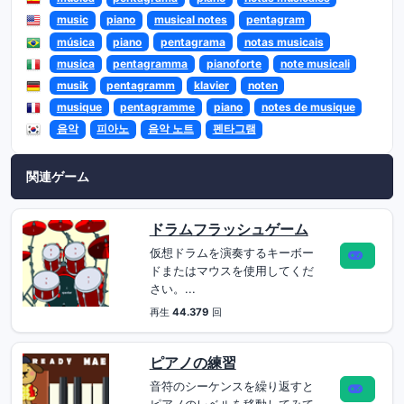
music
piano
musical notes
pentagram
música
piano
pentagrama
notas musicais
musica
pentagramma
pianoforte
note musicali
musik
pentagramm
klavier
noten
musique
pentagramme
piano
notes de musique
음악
피아노
음악 노트
펜타그램
関連ゲーム
ドラムフラッシュゲーム
仮想ドラムを演奏するキーボー
ドまたはマウスを使用してくだ
さい。...
再生
44.379
回
ピアノの練習
音符のシーケンスを繰り返すと
ピアノのレベルを移動してみて