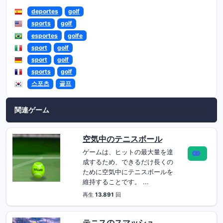
deportes
golf
sports
golf
esportes
golfe
sport
golf
sport
golf
sports
golf
스포츠
골프
関連ゲーム
空気中のテニスボール
ゲームは、ヒットの最大量を達
成するため、できるだけ長くの
ために空気中にテニスボールを
維持することです。 ...
再生
13.891
回
テニスのスマッシュ