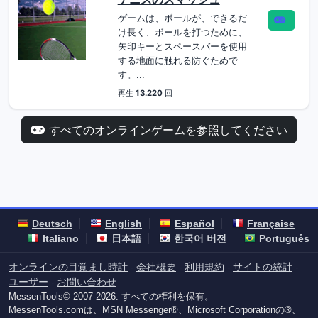
ゲームは、ボールが、できるだ
け長く、ボールを打つために、
矢印キーとスペースバーを使用
する地面に触れる防ぐためで
す。...
再生
13.220
回
すべてのオンラインゲームを参照してください
Deutsch
English
Español
Française
Italiano
日本語
한국어 버전
Português
オンラインの目覚まし時計
会社概要
利用規約
サイトの統計
-
-
-
-
ユーザー
お問い合わせ
-
MessenTools© 2007-2026. すべての権利を保有。
MessenTools.comは、MSN Messenger®、Microsoft Corporationの®、