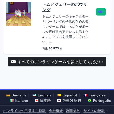
トムとジェリーのボウリ
ング
トムとジェリーのキャラクター
とボーリングの子供のための楽
しいゲームでは、あなたがボー
ルを投げるのアドレスを示すた
めに、マウスを使用してくださ
い。...
再生
30.873
回
すべてのオンラインゲームを参照してください
Deutsch
English
Español
Française
Italiano
日本語
한국어 버전
Português
オンラインの目覚まし時計
会社概要
利用規約
サイトの統計
-
-
-
-