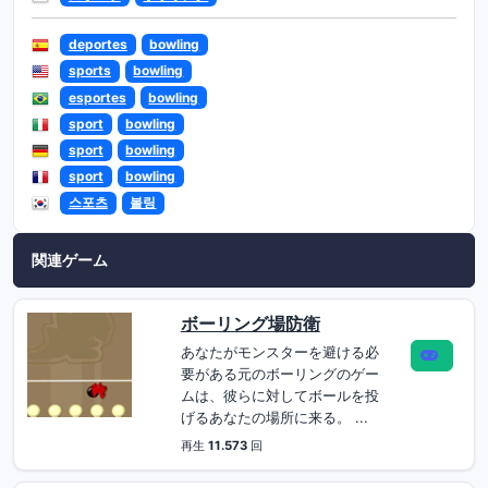
deportes
bowling
sports
bowling
esportes
bowling
sport
bowling
sport
bowling
sport
bowling
스포츠
볼링
関連ゲーム
ボーリング場防衛
あなたがモンスターを避ける必
要がある元のボーリングのゲー
ムは、彼らに対してボールを投
げるあなたの場所に来る。 ...
再生
11.573
回