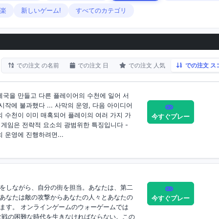
楽
新しいゲーム!
すべてのカテゴリ
での注文 の名前
での注文 日
での注文 人気
での注文 ス
제국을 만들고 다른 플레이어의 수천에 일어 서
시작에 불과했다 ... 사막의 운영, 다음 아이디어
의 수천이 이미 매혹되어 플레이의 여러 가지 가
今すぐプレー
 게임은 전략적 요소의 광범위한 특징입니다 -
 운영에 진행하려면...
をしながら、自分の街を担当。あなたは、第二
あなたは敵の攻撃からあなたの人々とあなたの
今すぐプレー
ます。 オンラインゲームのウォーゲームでは
界大戦の困難な時代を生きなければならない。この