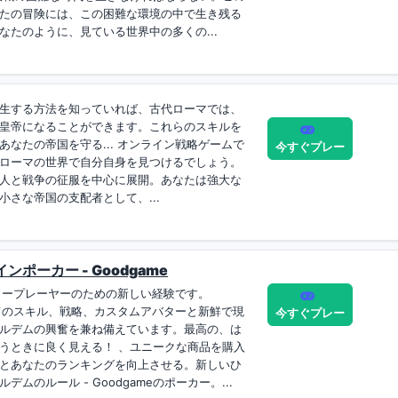
たの冒険には、この困難な環境の中で生き残る
なたのように、見ている世界中の多くの...
生する方法を知っていれば、古代ローマでは、
皇帝になることができます。これらのスキルを
なたの帝国を守る... オンライン戦略ゲームで
今すぐプレー
は古代ローマの世界で自分自身を見つけるでしょう。
人と戦争の征服を中心に展開。あなたは強大な
さな帝国の支配者として、...
ポーカー - Goodgame
ーカープレーヤーのための新しい経験です。
べてのスキル、戦略、カスタムアバターと新鮮で現
今すぐプレー
ルデムの興奮を兼ね備えています。最高の、は
うときに良く見える！ 、ユニークな商品を購入
とあなたのランキングを向上させる。新しいひ
ムのルール - Goodgameのポーカー。...