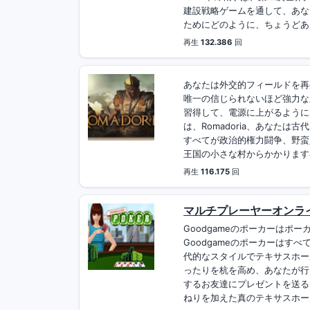
建設戦略ゲームを通して、あな
ためにどのように、ちょうどあ
再生
132.386
回
あなたは外交的フィールドを再
唯一の信じられないほど強力な
習得して、電源に上がるようにあ
は、Romadoria、あなた
すべてが政治的権力闘争、野蛮
王国の小さな村からかかります小
再生
116.175
回
マルチプレーヤーオンライン
Goodgameのポーカーはポ
Goodgameのポーカーはす
代的なスタイルでテキサスホー
ったりを杭を高め、あなたが行
するお友達にプレゼントを送る
ねりを加えた真のテキサスホールデ