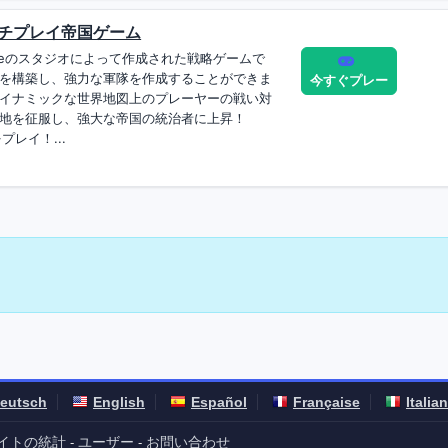
マルチプレイ帝国ゲーム
gameのスタジオによって作成された戦略ゲームで
を構築し、強力な軍隊を作成することができま
今すぐプレー
イナミックな世界地図上のプレーヤーの戦い対
地を征服し、強大な帝国の統治者に上昇！
プレイ！...
eutsch
English
Español
Française
Italia
イトの統計
ユーザー
お問い合わせ
-
-