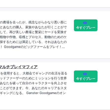
の農場を去ったが、残念ながらかなり悪い形に
とあなたの隣人、家族やあなたが行くことがで
今すぐプレー
して、再び美しい農場と繁栄にヤードを変換す
植物や作物、収穫とプロセス、動物のためのケ
保するためには満足している、それはあなたの
Goodgameのビッグファームをプレイ！...
r - マルチプレイマフィア
gterを使用すると、大都会でギャングの生活を送る
ッドファーザーのためにミッションを行う世界
今すぐプレー
あなたを破って自分のキャラクターを向上させ
ことができます。今、あなたのキャリアをスタ
グになる。 Ganster Goodgameのオン