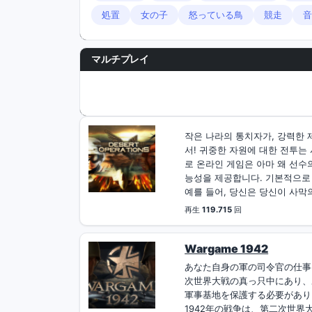
処置
女の子
怒っている鳥
競走
音
マルチプレイ
작은 나라의 통치자가, 강력한 
서! 귀중한 자원에 대한 전투는 
로 온라인 게임은 아마 왜 선수
능성을 제공합니다. 기본적으로
예를 들어, 당신은 당신이 사막의
再生
119.715
回
Wargame 1942
あなた自身の軍の司令官の仕事
次世界大戦の真っ只中にあり、
軍事基地を保護する必要があり
1942年の戦争は、第二次世