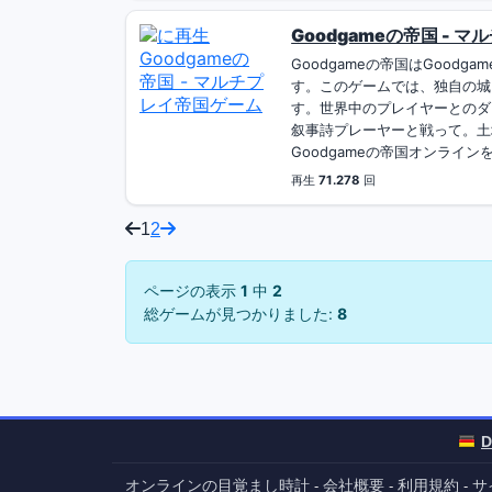
Goodgameの帝国 - 
Goodgameの帝国はGood
す。このゲームでは、独自の城
す。世界中のプレイヤーとのダ
叙事詩プレーヤーと戦って。土
Goodgameの帝国オンラインを
再生
71.278
回
1
2
ページの表示
1
中
2
総ゲームが見つかりました:
8
D
オンラインの目覚まし時計
会社概要
利用規約
サ
-
-
-