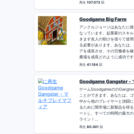
再生
107.072
回
Goodgame Big Farm
アンクルジョージはあなたに彼
なっています。起業家のスキル
きます友人の助けを借りて使用
る必要があります。あなたは、
アを成長させ、その労働者を確
農場を成長どのように成功です！ 
再生
41.184
回
Goodgame Gangste
ゲームGoodgameののGan
ことができます。あなたは、ゴ
中から他のプレイヤーと決闘に
るために闇市場に新製品を得る
ートし、すべての時間の最大のギャン
ライン！...
再生
80.301
回