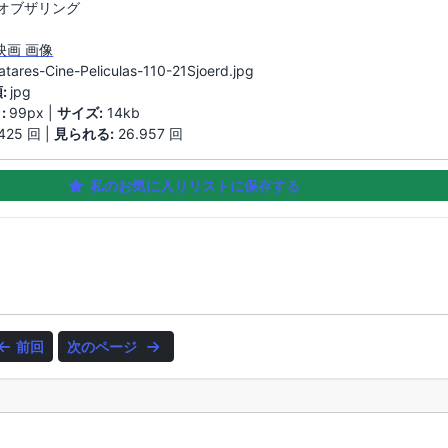
オブザリング
映画 画像
atares-Cine-Peliculas-110-21Sjoerd.jpg
:
jpg
:
99px |
サイズ:
14kb
425 回 |
見られる:
26.957 回
私のお気に入りリストに保存する
前回
次のページ