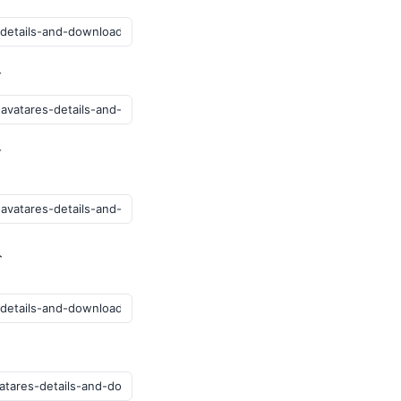
グ
ブ
ト