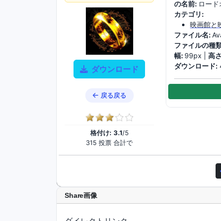
の名前:
ロード
カテゴリ:
映画館と
ファイル名:
Av
ファイルの種類
幅:
99px |
高さ
ダウンロード:
ダウンロード
戻る戻る
格付け:
3.1
/5
315 投票 合計で
Share画像