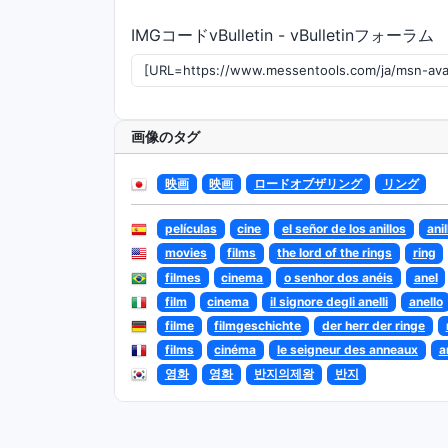
IMGコードvBulletin - vBulletinフォーラム
画像のタグ
映画
映画
ロードオブザリング
リング
películas
cine
el señor de los anillos
anil
movies
films
the lord of the rings
ring
filmes
cinema
o senhor dos anéis
anel
film
cinema
il signore degli anelli
anello
filme
filmgeschichte
der herr der ringe
films
cinéma
le seigneur des anneaux
a
영화
영화
반지의제왕
반지