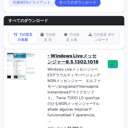
代替MSNクライアント
すべてのダウンロード
すべてのダウンロード
での注文
での注
での注
での注文 ダウ
の名前
文 日
文 人気
ンロード
- Windows Liveメッセ
ンジャー8.5.1302.1018
Windows Liveメッセンジャー
ESデラウルティマバージョンデ
MSNメッセンジャー、エルファ
モーソprogramaデmensajería
instantáneaデマイクロソフ
ト。 Tiene TODO LO queのya
のひもMSNメッセンジャーYル
añade algunas mejorasデ
funcionalidad Y apariencia。
...