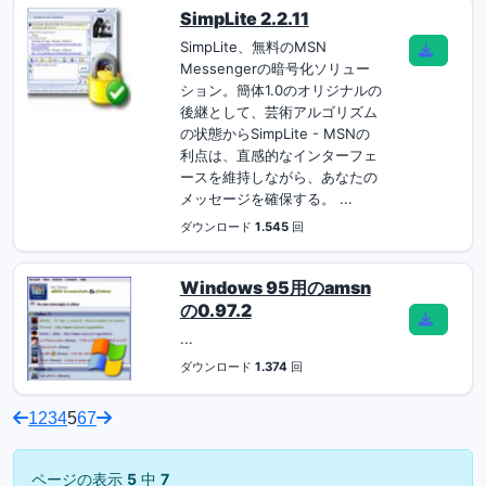
SimpLite 2.2.11
SimpLite、無料のMSN
Messengerの暗号化ソリュー
ション。簡体1.0のオリジナルの
後継として、芸術アルゴリズム
の状態からSimpLite - MSNの
利点は、直感的なインターフェ
ースを維持しながら、あなたの
メッセージを確保する。 ...
ダウンロード
1.545
回
Windows 95用のamsn
の0.97.2
...
ダウンロード
1.374
回
1
2
3
4
5
6
7
ページの表示
5
中
7