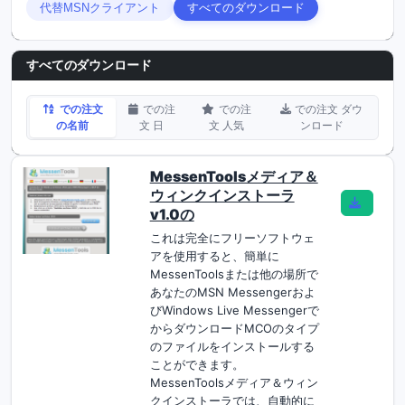
代替MSNクライアント
すべてのダウンロード
すべてのダウンロード
での注文
での注
での注
での注文 ダウ
の名前
文 日
文 人気
ンロード
MessenToolsメディア＆
ウィンクインストーラ
v1.0の
これは完全にフリーソフトウェ
アを使用すると、簡単に
MessenToolsまたは他の場所で
あなたのMSN Messengerおよ
びWindows Live Messengerで
からダウンロードMCOのタイプ
のファイルをインストールする
ことができます。
MessenToolsメディア＆ウィン
クインストーラでは、自動的に