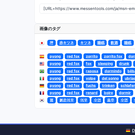
画像のタグ
坪
赤キツネ
キツネ
睡眠
飲酒
睡眠
pyong
red fox
zorrito
zorrito fox
dor
pyong
red fox
fox
sleeping
drunk
pyong
red fox
raposa
dormindo
bêb
pyong
red fox
volpe
del sonno
ubria
pyong
red fox
fuchs
trinken
schlafe
pyong
red fox
renard
boire
dormir
평
붉은여우
여우
수면
음주
수면
D