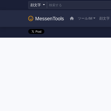
顔文字
MessenTools
ツールIM
顔文字