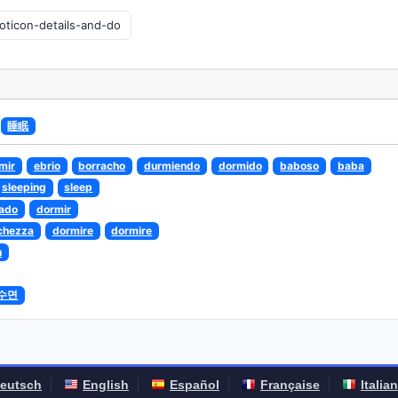
睡眠
mir
ebrio
borracho
durmiendo
dormido
baboso
baba
sleeping
sleep
ado
dormir
chezza
dormire
dormire
n
수면
eutsch
English
Español
Française
Italia