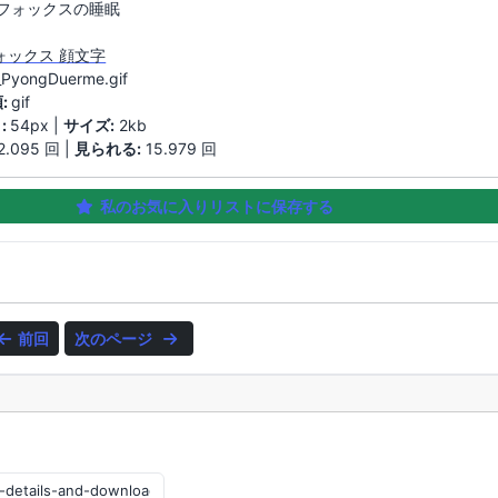
フォックスの睡眠
ォックス 顔文字
_PyongDuerme.gif
:
gif
:
54px |
サイズ:
2kb
2.095 回 |
見られる:
15.979 回
私のお気に入りリストに保存する
前回
次のページ