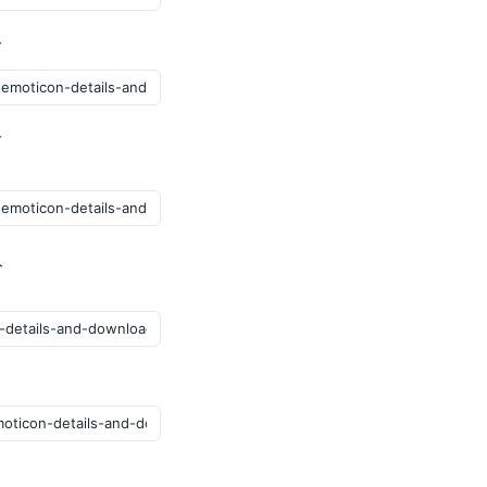
グ
ブ
ト