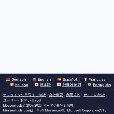
Deutsch
English
Español
Française
Italiano
日本語
한국어 버전
Português
オンラインの目覚まし時計
会社概要
利用規約
サイトの統計
-
-
-
-
ユーザー
お問い合わせ
-
MessenTools© 2007-2026. すべての権利を保有。
MessenTools.comは、MSN Messenger®、Microsoft Corporationの®、