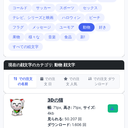
コールド
サッカー
スポーツ
セックス
テレビ、シリーズと映画
ハロウィン
ビーチ
フラグ
メッセージ
ユーモア
動物
好き
果物
様々な
音楽
食品
新!
すべての絵文字
現在の顔文字のカテゴリ:
動物 顔文字
での注文
での注
での注
での注文 ダウ
の名前
文 日
文 人気
ンロード
3Dの猫
幅:
71px,
高さ:
71px,
サイズ:
4kb
見られる:
50.207 回
ダウンロード:
1.606 回