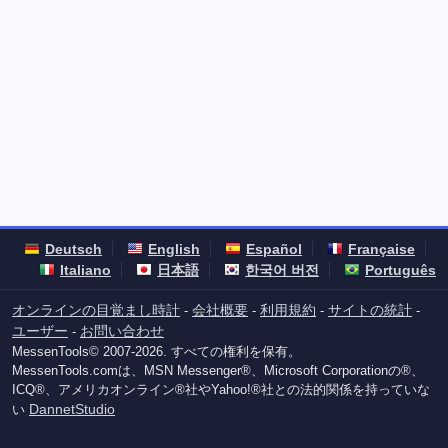
Deutsch
English
Español
Française
Italiano
日本語
한국어 버전
Português
オンラインの目覚まし時計
会社概要
利用規約
サイトの統計
-
-
-
-
ユーザー
お問い合わせ
-
MessenTools© 2007-2026. すべての権利を保有。
MessenTools.comは、MSN Messenger®、Microsoft Corporationの®、
ICQ®、アメリカオンライン®社やYahoo!®社との法的関係を持っていな
DannetStudio
い