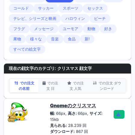
コールド
サッカー
スポーツ
セックス
テレビ、シリーズと映画
ハロウィン
ビーチ
フラグ
メッセージ
ユーモア
動物
好き
果物
様々な
音楽
食品
新!
すべての絵文字
現在の顔文字のカテゴリ:
クリスマス 顔文字
での注文
での注
での注
での注文 ダウ
の名前
文 日
文 人気
ンロード
Gnomeのクリスマス
幅:
66px,
高さ:
66px,
サイズ:
15kb
見られる:
28.239 回
ダウンロード:
867 回