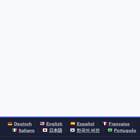
Deutsch
English
Español
Française
Italiano
日本語
한국어 버전
Português