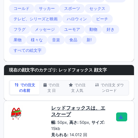
コールド
サッカー
スポーツ
セックス
テレビ、シリーズと映画
ハロウィン
ビーチ
フラグ
メッセージ
ユーモア
動物
好き
果物
様々な
音楽
食品
新!
すべての絵文字
現在の顔文字のカテゴリ:
レッドフォックス 顔文字
での注文
での注
での注
での注文 ダウ
の名前
文 日
文 人気
ンロード
レッドフォックスは、エ
スケープ
幅:
50px,
高さ:
50px,
サイズ:
15kb
見られる:
14.012 回