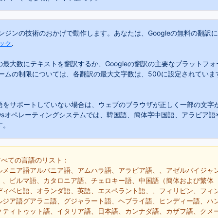
エンジンの技術のおかげで動作します。あなたは、Googleの無料の翻訳
ック
.
最大数にテキストを翻訳するか、Googleの翻訳の主要なプラットフォ
ォームの制限については、各翻訳の最大文字数は、500に設定されていま
語をサポートしていない場合は、ウェブのブラウザが正しく一部の文字
owsオペレーティングシステムでは、韓国語、簡体字中国語、アラビア語
す。
すべての言語のリスト：
ルメニア語アルバニア語、アムハラ語、アラビア語、、アゼルバイジャ
、、ビルマ語、カタロニア語、チェロキー語、中国語（簡体および繁体
ディベヒ語、オランダ語、英語、エスペラント語、、フィリピン、フィ
ルジア語グアラニ語、グジャラート語、ヘブライ語、ヒンディー語、ハ
クティトゥット語、イタリア語、日本語、カンナダ語、カザフ語、クメ