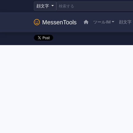
顔文字
MessenTools
ツールIM
顔文字