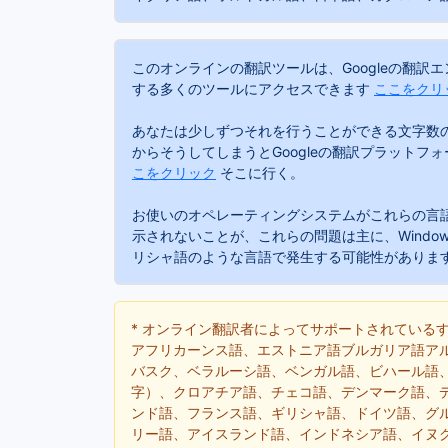
このオンラインの翻訳ツールは、Googleの翻訳
する多くのツールにアクセスできます
ここをクリ
あなたは少しずつそれを行うことができる文字数の
からそうしてしまうとGoogleの翻訳プラットフ
こをクリック
そこに行く。
お使いのオペレーティングシステムがこれらの言
示されないことが、これらの問題は主に、Wind
リシャ語のような言語で発生する可能性がありま
* オンライン翻訳者によってサポートされている
アフリカーンス語、エストニア語ブルガリア語ア
バスク、ベラルーシ語、ベンガル語、ビハール語
字）、クロアチア語、チェコ語、デンマーク語、
ンド語、フランス語、ギリシャ語、ドイツ語、グ
リー語、アイスランド語、インドネシア語、イヌ