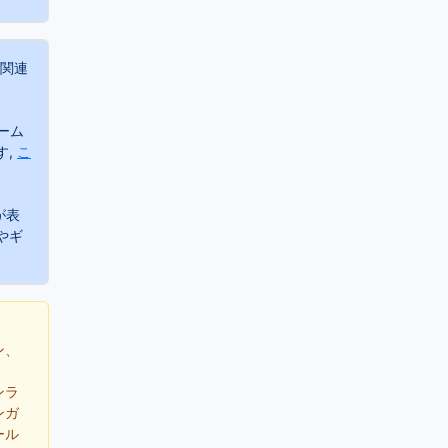
に関連
ーム
す,
こ
が表
やギ
ン、
ンラ
ンガ
ール