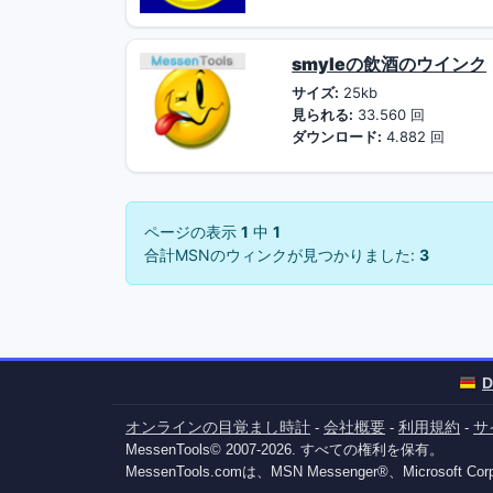
smyleの飲酒のウインク
サイズ:
25kb
見られる:
33.560 回
ダウンロード:
4.882 回
ページの表示
1
中
1
合計MSNのウィンクが見つかりました:
3
D
オンラインの目覚まし時計
会社概要
利用規約
サ
-
-
-
MessenTools© 2007-2026. すべての権利を保有。
MessenTools.comは、MSN Messenger®、Micro