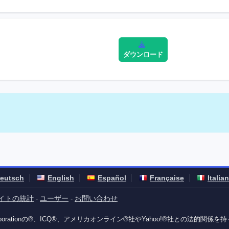
ダウンロード
eutsch
English
Español
Française
Italia
イトの統計
ユーザー
お問い合わせ
-
-
soft Corporationの®、ICQ®、アメリカオンライン®社やYahoo!®社との法的関