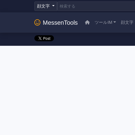
顔文字
MessenTools
ツールIM
顔文字