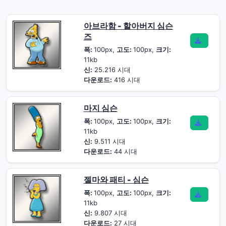
아브라함 - 할아버지 심슨
즈
폭:
100px,
고도:
100px,
크기:
11kb
신:
25.216 시대
다운로드:
416 시대
마지 심슨
폭:
100px,
고도:
100px,
크기:
11kb
신:
9.511 시대
다운로드:
44 시대
젤마와 패티 - 심슨
폭:
100px,
고도:
100px,
크기:
11kb
신:
9.807 시대
다운로드:
27 시대