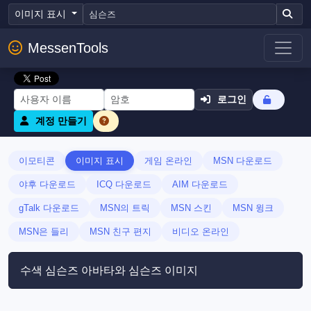
이미지 표시
MessenTools
로그인
계정 만들기
이모티콘
이미지 표시
게임 온라인
MSN 다운로드
야후 다운로드
ICQ 다운로드
AIM 다운로드
gTalk 다운로드
MSN의 트릭
MSN 스킨
MSN 윙크
MSN은 들리
MSN 친구 편지
비디오 온라인
수색 심슨즈 아바타와 심슨즈 이미지