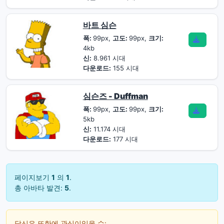
바트 심슨
폭:
99px,
고도:
99px,
크기:
4kb
신:
8.961 시대
다운로드:
155 시대
심슨즈 - Duffman
폭:
99px,
고도:
99px,
크기:
5kb
신:
11.174 시대
다운로드:
177 시대
페이지보기
1
의
1
.
총 아바타 발견:
5
.
당신은 또한에 관심이있을 수: