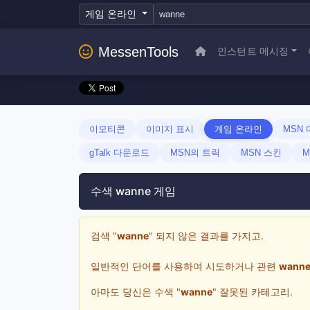
게임 온라인
MessenTools
인스턴트 메시징
이모티콘
이미지 표시
게임 온라인
MSN
gTalk 다운로드
MSN의 트릭
MSN 스킨
M
수색 wanne 게임
검색 "
wanne
" 되지 않은 결과를 가지고.
일반적인 단어를 사용하여 시도하거나 관련
wann
아마도 당신은 수색 "
wanne
" 잘못된 카테고리.