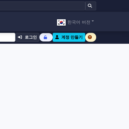
한국어 버전
로그인
계정 만들기