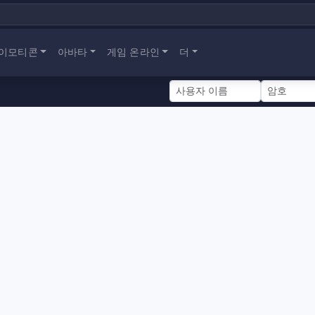
이모티콘
아바타
게임 온라인
더