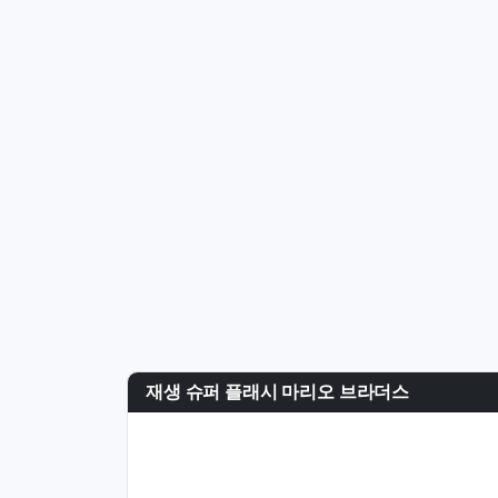
재생 슈퍼 플래시 마리오 브라더스