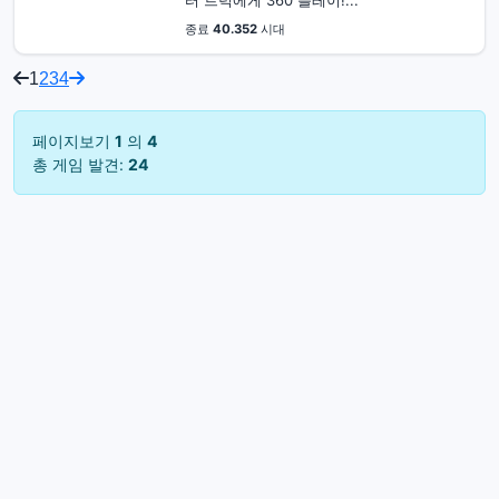
터 트럭에게 360 플레이!...
종료
40.352
시대
1
2
3
4
페이지보기
1
의
4
총 게임 발견:
24