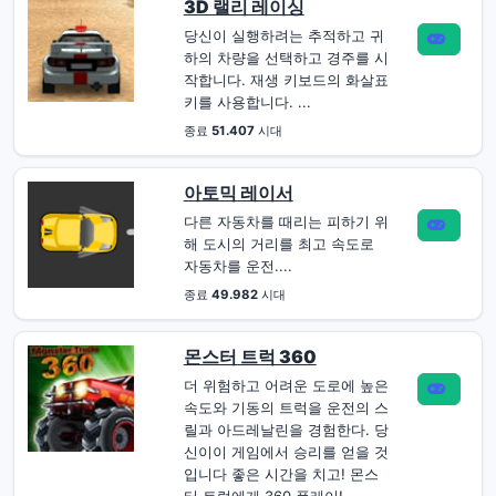
3D 랠리 레이싱
당신이 실행하려는 추적하고 귀
하의 차량을 선택하고 경주를 시
작합니다. 재생 키보드의 화살표
키를 사용합니다. ...
종료
51.407
시대
아토믹 레이서
다른 자동차를 때리는 피하기 위
해 도시의 거리를 최고 속도로
자동차를 운전....
종료
49.982
시대
몬스터 트럭 360
더 위험하고 어려운 도로에 높은
속도와 기동의 트럭을 운전의 스
릴과 아드레날린을 경험한다. 당
신이이 게임에서 승리를 얻을 것
입니다 좋은 시간을 치고! 몬스