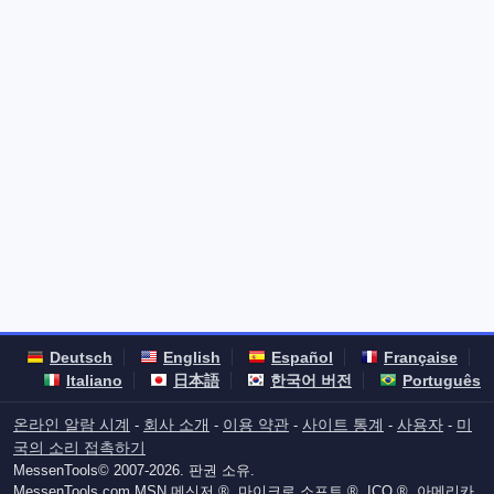
Deutsch
English
Español
Française
Italiano
日本語
한국어 버전
Português
온라인 알람 시계
회사 소개
이용 약관
사이트 통계
사용자
미
-
-
-
-
-
국의 소리 접촉하기
MessenTools© 2007-2026. 판권 소유.
MessenTools.com MSN 메신저 ®, 마이크로 소프트 ®, ICQ ®, 아메리카