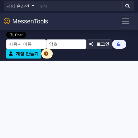
게임 온라인
MessenTools
로그인
계정 만들기