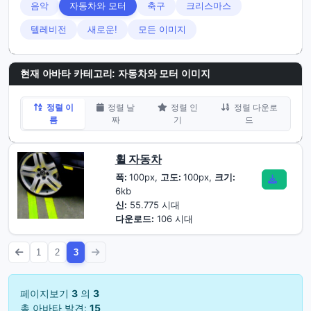
음악
자동차와 모터
축구
크리스마스
텔레비전
새로운!
모든 이미지
현재 아바타 카테고리: 자동차와 모터 이미지
정렬 이
정렬 날
정렬 인
정렬 다운로
름
짜
기
드
휠 자동차
폭:
100px,
고도:
100px,
크기:
6kb
신:
55.775 시대
다운로드:
106 시대
1
2
3
페이지보기
3
의
3
총 아바타 발견:
15