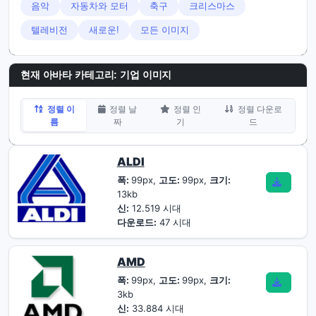
음악
자동차와 모터
축구
크리스마스
텔레비전
새로운!
모든 이미지
현재 아바타 카테고리: 기업 이미지
정렬 이
정렬 날
정렬 인
정렬 다운로
름
짜
기
드
ALDI
폭:
99px,
고도:
99px,
크기:
13kb
신:
12.519 시대
다운로드:
47 시대
AMD
폭:
99px,
고도:
99px,
크기:
3kb
신:
33.884 시대