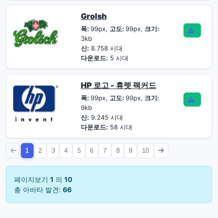
Grolsh
폭:
99px,
고도:
99px,
크기:
3kb
신:
8.758 시대
다운로드:
5 시대
HP 로고 - 휴렛 팩커드
폭:
99px,
고도:
99px,
크기:
9kb
신:
9.245 시대
다운로드:
58 시대
1
2
3
4
5
6
7
8
9
10
페이지보기
1
의
10
총 아바타 발견:
66