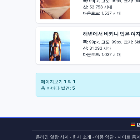
폭:
99px,
고도:
99px,
크기:
9k
신:
52.758 시대
다운로드:
1.537 시대
해변에서 비키니 입은 여
폭:
99px,
고도:
99px,
크기:
6k
신:
31.093 시대
다운로드:
1.037 시대
페이지보기
1
의
1
총 아바타 발견:
5
D
온라인 알람 시계
회사 소개
이용 약관
사이트 통
-
-
-