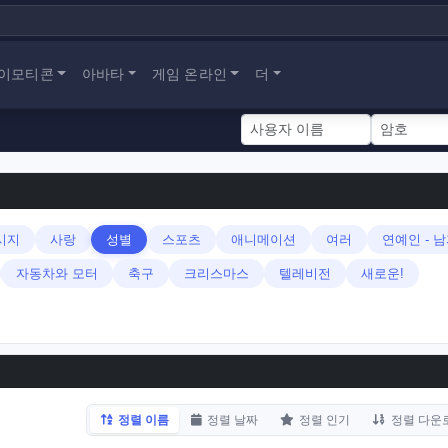
이모티콘
아바타
게임 온라인
더
시지
사랑
성별
스포츠
애니메이션
여러
연예인 - 
자동차와 모터
축구
크리스마스
텔레비전
새로운!
정렬 이름
정렬 날짜
정렬 인기
정렬 다운