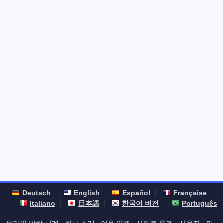
Deutsch
English
Español
Française
Italiano
日本語
한국어 버전
Português