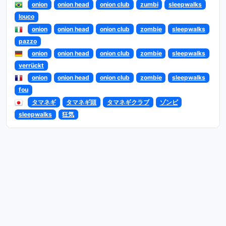
onion
onion head
onion club
zumbi
sleepwalks
louco
onion
onion head
onion club
zombie
sleepwalks
pazzo
onion
onion head
onion club
zombie
sleepwalks
verrückt
onion
onion head
onion club
zombie
sleepwalks
fou
タマネギ
タマネギ頭
タマネギクラブ
ゾンビ
sleepwalks
狂気