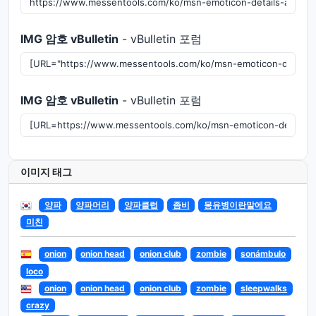
IMG 암호 vBulletin
- vBulletin 포럼
IMG 암호 vBulletin
- vBulletin 포럼
이미지 태그
양파
양파머리
양파클럽
좀비
몽유병이란말에요
미친
onion
onion head
onion club
zombie
sonámbulo
loco
onion
onion head
onion club
zombie
sleepwalks
crazy