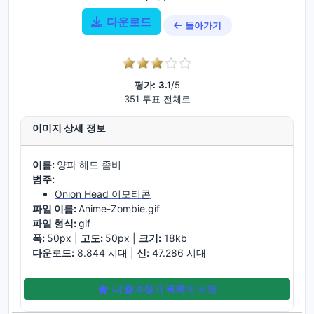
다운로드
돌아가기
평가:
3.1
/5
351 투표 전체로
이미지 상세 정보
이름:
양파 헤드 좀비
범주:
Onion Head 이모티콘
파일 이름:
Anime-Zombie.gif
파일 형식:
gif
폭:
50px |
고도:
50px |
크기:
18kb
다운로드:
8.844 시대 |
신:
47.286 시대
내 즐겨찾기 목록에 저장