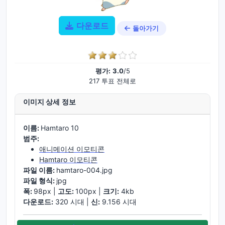
다운로드
돌아가기
평가:
3.0
/5
217 투표 전체로
이미지 상세 정보
이름:
Hamtaro 10
범주:
애니메이션 이모티콘
Hamtaro 이모티콘
파일 이름:
hamtaro-004.jpg
파일 형식:
jpg
폭:
98px |
고도:
100px |
크기:
4kb
다운로드:
320 시대 |
신:
9.156 시대