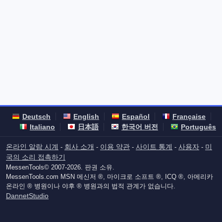
Deutsch
English
Español
Française
Italiano
日本語
한국어 버전
Português
온라인 알람 시계
회사 소개
이용 약관
사이트 통계
사용자
미
-
-
-
-
-
국의 소리 접촉하기
MessenTools© 2007-2026. 판권 소유.
MessenTools.com MSN 메신저 ®, 마이크로 소프트 ®, ICQ ®, 아메리카
온라인 ® 병원이나 야후 ® 병원과의 법적 관계가 없습니다.
DannetStudio