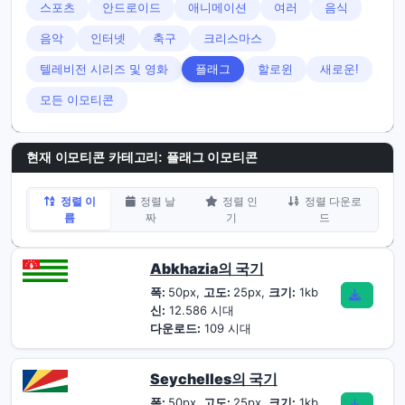
스포츠
안드로이드
애니메이션
여러
음식
음악
인터넷
축구
크리스마스
텔레비전 시리즈 및 영화
플래그
할로윈
새로운!
모든 이모티콘
현재 이모티콘 카테고리:
플래그 이모티콘
정렬 이
정렬 날
정렬 인
정렬 다운로
름
짜
기
드
Abkhazia의 국기
폭:
50px,
고도:
25px,
크기:
1kb
신:
12.586 시대
다운로드:
109 시대
Seychelles의 국기
폭:
50px,
고도:
25px,
크기:
1kb