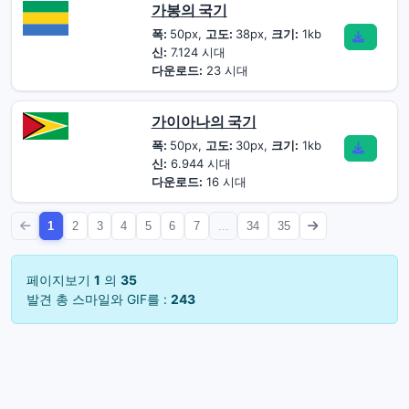
가봉의 국기
폭:
50px,
고도:
38px,
크기:
1kb
신:
7.124 시대
다운로드:
23 시대
가이아나의 국기
폭:
50px,
고도:
30px,
크기:
1kb
신:
6.944 시대
다운로드:
16 시대
1
2
3
4
5
6
7
...
34
35
페이지보기
1
의
35
발견 총 스마일와 GIF를 :
243