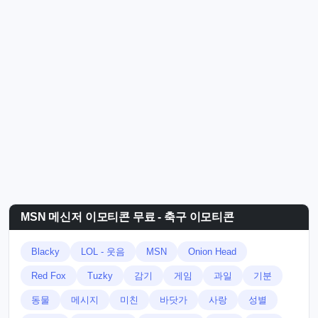
MSN 메신저 이모티콘 무료 - 축구 이모티콘
Blacky
LOL - 웃음
MSN
Onion Head
Red Fox
Tuzky
감기
게임
과일
기분
동물
메시지
미친
바닷가
사랑
성별