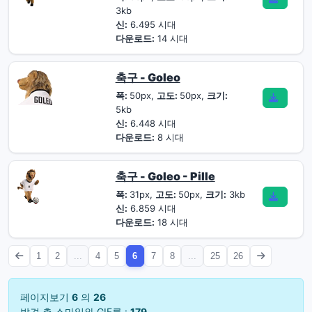
3kb
신:
6.495 시대
다운로드:
14 시대
축구 - Goleo
폭:
50px,
고도:
50px,
크기:
5kb
신:
6.448 시대
다운로드:
8 시대
축구 - Goleo - Pille
폭:
31px,
고도:
50px,
크기:
3kb
신:
6.859 시대
다운로드:
18 시대
1
2
...
4
5
6
7
8
...
25
26
페이지보기
6
의
26
발견 총 스마일와 GIF를 :
179