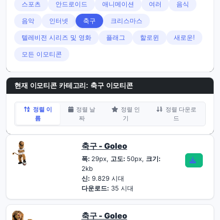
스포츠
안드로이드
애니메이션
여러
음식
음악
인터넷
축구
크리스마스
텔레비전 시리즈 및 영화
플래그
할로윈
새로운!
모든 이모티콘
현재 이모티콘 카테고리:
축구 이모티콘
정렬 이
정렬 날
정렬 인
정렬 다운로
름
짜
기
드
축구 - Goleo
폭:
29px,
고도:
50px,
크기:
2kb
신:
9.829 시대
다운로드:
35 시대
축구 - Goleo