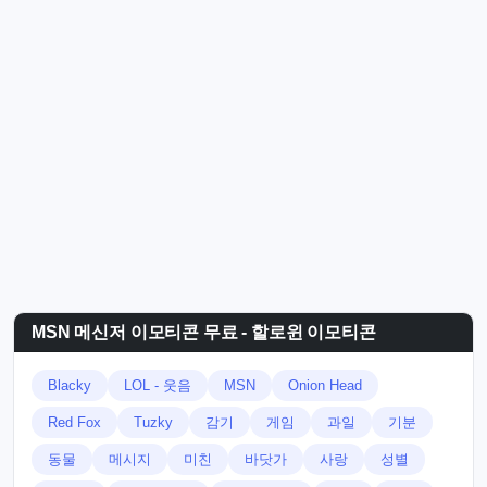
MSN 메신저 이모티콘 무료 - 할로윈 이모티콘
Blacky
LOL - 웃음
MSN
Onion Head
Red Fox
Tuzky
감기
게임
과일
기분
동물
메시지
미친
바닷가
사랑
성별