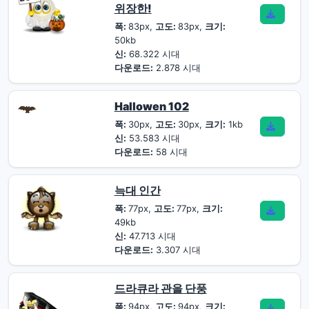
위장한!
폭:
83px,
고도:
83px,
크기:
50kb
신:
68.322 시대
다운로드:
2.878 시대
Hallowen 102
폭:
30px,
고도:
30px,
크기:
1kb
신:
53.583 시대
다운로드:
58 시대
늑대 인간
폭:
77px,
고도:
77px,
크기:
49kb
신:
47.713 시대
다운로드:
3.307 시대
드라큐라 관을 단풍
폭:
94px,
고도:
94px,
크기: