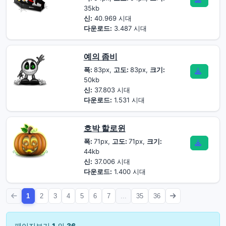
35kb
신:
40.969 시대
다운로드:
3.487 시대
예의 좀비
폭:
83px,
고도:
83px,
크기:
50kb
신:
37.803 시대
다운로드:
1.531 시대
호박 할로윈
폭:
71px,
고도:
71px,
크기:
44kb
신:
37.006 시대
다운로드:
1.400 시대
1
2
3
4
5
6
7
...
35
36
페이지보기
1
의
36