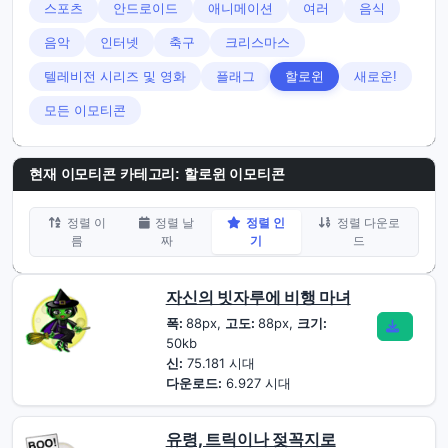
스포츠
안드로이드
애니메이션
여러
음식
음악
인터넷
축구
크리스마스
텔레비전 시리즈 및 영화
플래그
할로윈
새로운!
모든 이모티콘
현재 이모티콘 카테고리:
할로윈 이모티콘
정렬 이
정렬 날
정렬 인
정렬 다운로
름
짜
기
드
자신의 빗자루에 비행 마녀
폭:
88px,
고도:
88px,
크기:
50kb
신:
75.181 시대
다운로드:
6.927 시대
유령, 트릭이나 젖꼭지로