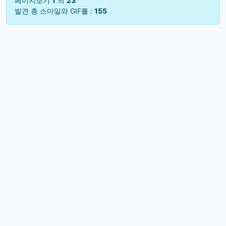
페이지보기
1
의
23
발견 총 스마일와 GIF를 :
155