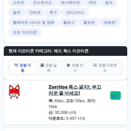
스포츠
안드로이드
애니메이션
여러
음식
음악
인터넷
축구
크리스마스
텔레비전 시리즈 및 영화
플래그
할로윈
새로운!
모든 이모티콘
현재 이모티콘 카테고리:
레드 폭스 이모티콘
정렬 이
정렬 날
정렬 인
정렬 다운로
름
짜
기
드
Zorritos 폭스 굴지!, 부끄
러운 줄 아세요!
폭:
50px,
고도:
50px,
크기:
15kb
신:
30.268 시대
다운로드:
5.457 시대