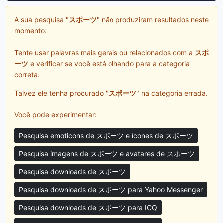
A sua pesquisa "
スポーツ
" não produziram resultados neste
momento.
Tente usar palavras mais gerais ou relacionados com a
スポ
ーツ
e verificar se você está olhando para a categoria
correta.
Talvez ele tenha procurado "
スポーツ
" na categoria errada.
Você pode experimentar:
Pesquisa emoticons de スポーツ e ícones de スポーツ
Pesquisa imagens de スポーツ e avatares de スポーツ
Pesquisa downloads de スポーツ
Pesquisa downloads de スポーツ para Yahoo Messenger
Pesquisa downloads de スポーツ para ICQ