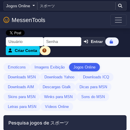
Jogos Online
MessenTools
Entrar
Criar Conta
Emoticons
Imagens Exibição
Jogos Online
Downloads MSN
Downloads Yahoo
Downloads ICQ
Downloads AIM
Descargas Gtalk
Dicas para MSN
Skins para MSN
Winks para MSN
Sons do MSN
Letras para MSN
Vídeos Online
Pesquisa jogos de スポーツ