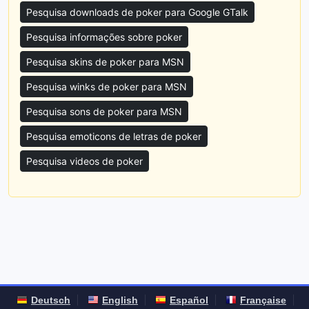
Pesquisa downloads de poker para Google GTalk
Pesquisa informações sobre poker
Pesquisa skins de poker para MSN
Pesquisa winks de poker para MSN
Pesquisa sons de poker para MSN
Pesquisa emoticons de letras de poker
Pesquisa videos de poker
Deutsch
English
Español
Française