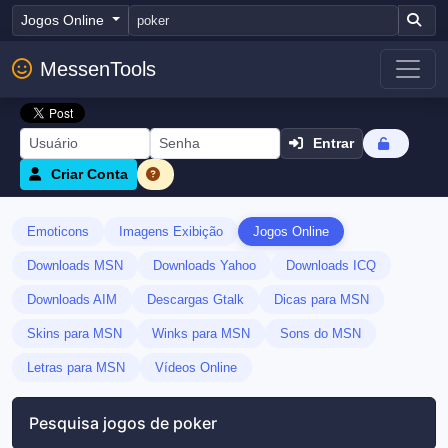
Jogos Online
MessenTools
Entrar
Criar Conta
Emoticons
Imagens Exibição
Jogos Online
Downloads MSN
Downloads Yahoo
Downloads ICQ
Downloads AIM
Descargas Gtalk
Dicas para MSN
Skins para MSN
Winks para MSN
Sons do MSN
Letras para MSN
Vídeos Online
Pesquisa jogos de poker