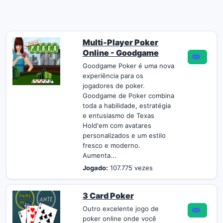
Multi-Player Poker
Online - Goodgame
Goodgame Poker é uma nova
experiência para os
jogadores de poker.
Goodgame de Poker combina
toda a habilidade, estratégia
e entusiasmo de Texas
Hold'em com avatares
personalizados e um estilo
fresco e moderno.
Aumenta...
Jogado:
107.775 vezes
3 Card Poker
Outro excelente jogo de
poker online onde você