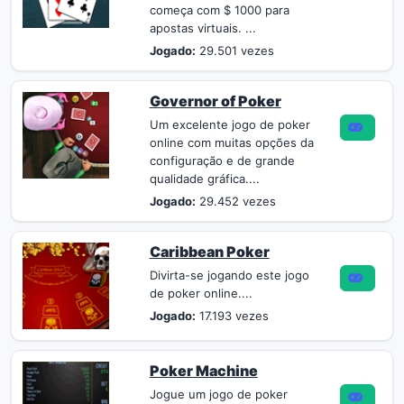
começa com $ 1000 para
apostas virtuais. ...
Jogado:
29.501 vezes
Governor of Poker
Um excelente jogo de poker
online com muitas opções da
configuração e de grande
qualidade gráfica....
Jogado:
29.452 vezes
Caribbean Poker
Divirta-se jogando este jogo
de poker online....
Jogado:
17.193 vezes
Poker Machine
Jogue um jogo de poker