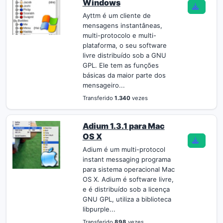
Windows
Ayttm é um cliente de
mensagens instantâneas,
multi-protocolo e multi-
plataforma, o seu software
livre distribuído sob a GNU
GPL. Ele tem as funções
básicas da maior parte dos
mensageiro...
Transferido
1.340
vezes
Adium 1.3.1 para Mac
OS X
Adium é um multi-protocol
instant messaging programa
para sistema operacional Mac
OS X. Adium é software livre,
e é distribuído sob a licença
GNU GPL, utiliza a biblioteca
libpurple...
Transferido
898
vezes