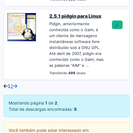
2.5.1 pidgin para Linux
Pidgin, anteriormente
conhecida como o Gaim, é
um cliente de mensagens
instantâneas software livre
distribuído sob a GNU GPL.
Até abril de 2007, pidgin era
conhecido como o Gaim, mas
as palavras "AIM" e ...
Transferido
499
vezes
1
2
Mostrando página
1
de
2
.
Total de descargas encontradas:
9
.
Você também pode estar interessado em: