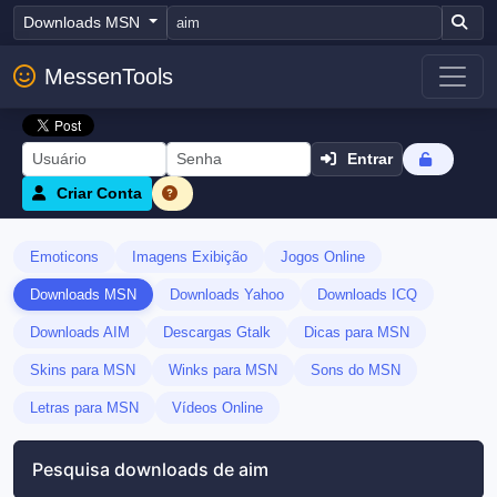
Downloads MSN
MessenTools
Entrar
Criar Conta
Emoticons
Imagens Exibição
Jogos Online
Downloads MSN
Downloads Yahoo
Downloads ICQ
Downloads AIM
Descargas Gtalk
Dicas para MSN
Skins para MSN
Winks para MSN
Sons do MSN
Letras para MSN
Vídeos Online
Pesquisa downloads de aim