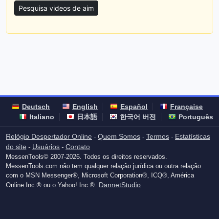
Pesquisa videos de aim
Deutsch
English
Español
Française
Italiano
日本語
한국어 버전
Português
Relógio Despertador Online
Quem Somos
Termos
Estatísticas
-
-
-
do site
Usuários
Contato
-
-
MessenTools© 2007-2026. Todos os direitos reservados.
MessenTools.com não tem qualquer relação jurídica ou outra relação
com o MSN Messenger®, Microsoft Corporation®, ICQ®, América
DannetStudio
Online Inc.® ou o Yahoo! Inc.®.