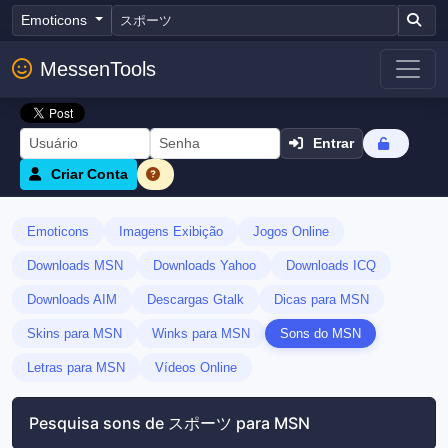
Emoticons
MessenTools
Entrar
Criar Conta
Emoticons
Imagens Exibição
Jogos Online
Downloads MSN
Downloads Yahoo
Downloads ICQ
Downloads AIM
Descargas Gtalk
Dicas para MSN
Skins para MSN
Winks para MSN
Sons do MSN
Letras para MSN
Vídeos Online
Pesquisa sons de スポーツ para MSN