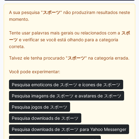
A sua pesquisa "
スポーツ
" não produziram resultados neste
momento.
Tente usar palavras mais gerais ou relacionados com a
スポ
ーツ
e verificar se você está olhando para a categoria
correta.
Talvez ele tenha procurado "
スポーツ
" na categoria errada.
Você pode experimentar:
Pesquisa emoticons de スポーツ e ícones de スポーツ
Pesquisa imagens de スポーツ e avatares de スポーツ
Pesquisa jogos de スポーツ
Pesquisa downloads de スポーツ
Pesquisa downloads de スポーツ para Yahoo Messenger