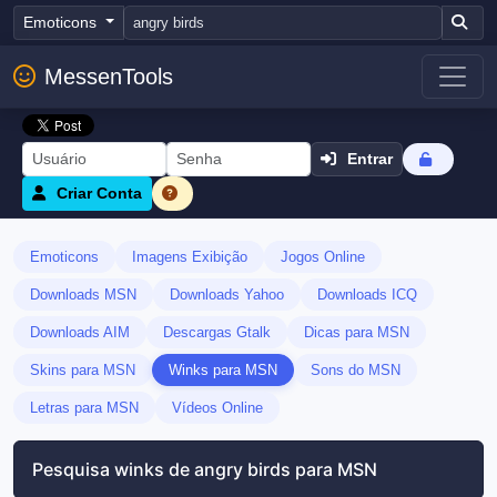
Emoticons
MessenTools
Entrar
Criar Conta
Emoticons
Imagens Exibição
Jogos Online
Downloads MSN
Downloads Yahoo
Downloads ICQ
Downloads AIM
Descargas Gtalk
Dicas para MSN
Skins para MSN
Winks para MSN
Sons do MSN
Letras para MSN
Vídeos Online
Pesquisa winks de angry birds para MSN