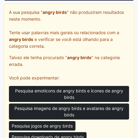
A sua pesquisa "
angry birds
" não produziram resultados
neste momento.
Tente usar palavras mais gerais ou relacionados com a
angry birds
e verificar se você está olhando para a
categoria correta.
Talvez ele tenha procurado "
angry birds
" na categoria
errada.
Você pode experimentar:
Pesquisa emoticons de angry birds e ícones de angry
birds
Pesquisa imagens de angry birds e avatares de angry
birds
Pesquisa jogos de angry birds
Pesquisa downloads de angry birds