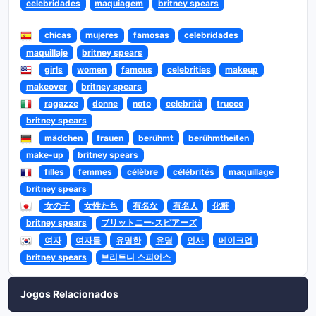
celebridades
maquiagem
britney spears
chicas
mujeres
famosas
celebridades
maquillaje
britney spears
girls
women
famous
celebrities
makeup
makeover
britney spears
ragazze
donne
noto
celebrità
trucco
britney spears
mädchen
frauen
berühmt
berühmtheiten
make-up
britney spears
filles
femmes
célèbre
célébrités
maquillage
britney spears
女の子
女性たち
有名な
有名人
化粧
britney spears
ブリットニー·スピアーズ
여자
여자들
유명한
유명
인사
메이크업
britney spears
브리트니 스피어스
Jogos Relacionados