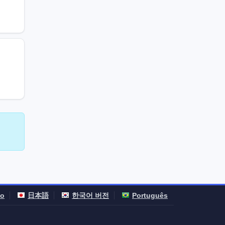
no
日本語
한국어 버전
Português