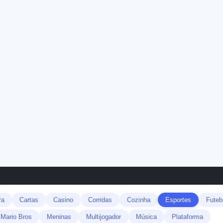
ra
Cartas
Casino
Corridas
Cozinha
Esportes
Futeb
Mario Bros
Meninas
Multijogador
Música
Plataforma