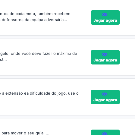
pontos de cada meta, também recebem
s defensores da equipa adversária...
Jogar agora
 gelo, onde você deve fazer o máximo de
!...
Jogar agora
e a extensão ea dificuldade do jogo, use o
Jogar agora
 para mover o seu guia. ...