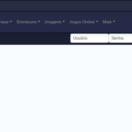
neas
Emoticons
Imagens
Jogos Online
Mais