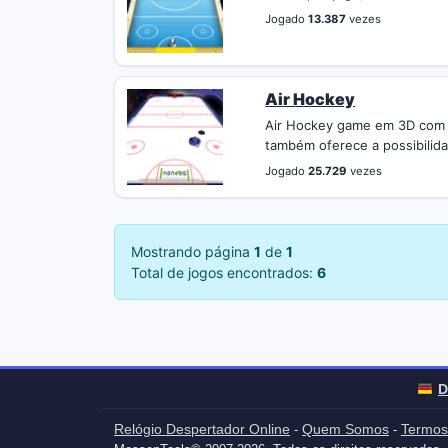
Jogado
13.387
vezes
Air Hockey
Air Hockey game em 3D com di
também oferece a possibilida
Jogado
25.729
vezes
Mostrando página
1
de
1
Total de jogos encontrados:
6
D
Relógio Despertador Online
Quem Somos
Termos
-
-