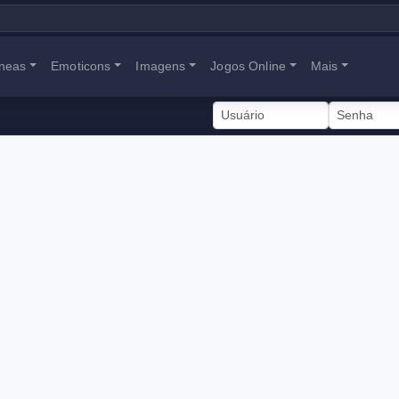
neas
Emoticons
Imagens
Jogos Online
Mais