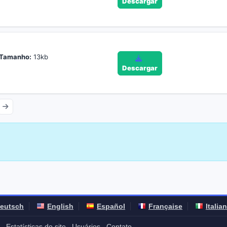
Descargar
Tamanho:
13kb
Descargar
eutsch
English
Español
Française
Italia
Estatísticas do site
Usuários
Contato
-
-
-