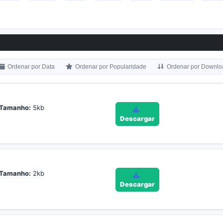
Ordenar por Data
Ordenar por Popularidade
Ordenar por Downlo
Tamanho:
5kb
Descargar
Tamanho:
2kb
Descargar