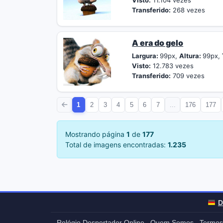
Visto:
11.104 vezes
Transferido:
268 vezes
A era do gelo
Largura:
99px,
Altura:
99px,
Visto:
12.783 vezes
Transferido:
709 vezes
1
2
3
4
5
6
7
...
176
177
Mostrando página
1
de
177
Total de imagens encontradas:
1.235
D
Relógio Despertador Online
Quem Somos
Termos
-
-