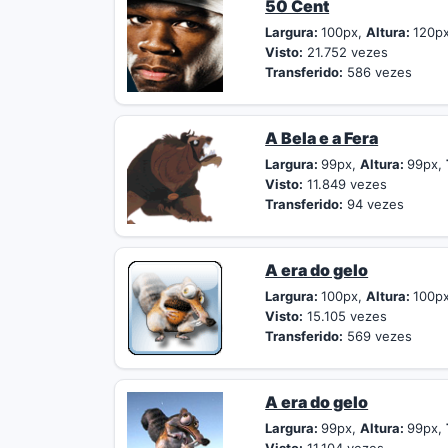
50 Cent
Largura:
100px,
Altura:
120p
Visto:
21.752 vezes
Transferido:
586 vezes
A Bela e a Fera
Largura:
99px,
Altura:
99px,
Visto:
11.849 vezes
Transferido:
94 vezes
A era do gelo
Largura:
100px,
Altura:
100p
Visto:
15.105 vezes
Transferido:
569 vezes
A era do gelo
Largura:
99px,
Altura:
99px,