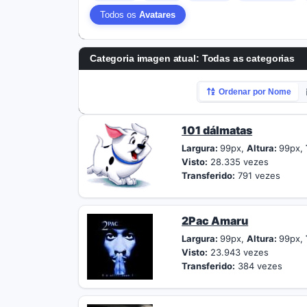
Todos os
Avatares
Categoria imagen atual: Todas as categorias
Ordenar por Nome
101 dálmatas
Largura:
99px,
Altura:
99px,
Visto:
28.335 vezes
Transferido:
791 vezes
2Pac Amaru
Largura:
99px,
Altura:
99px,
Visto:
23.943 vezes
Transferido:
384 vezes