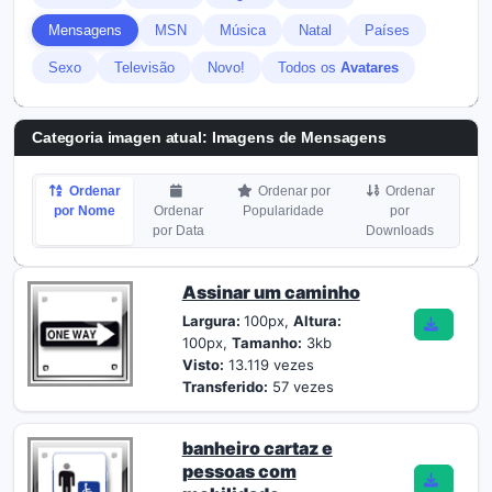
Mensagens
MSN
Música
Natal
Países
Sexo
Televisão
Novo!
Todos os
Avatares
Categoria imagen atual: Imagens de Mensagens
Ordenar
Ordenar por
Ordenar
por Nome
Ordenar
Popularidade
por
por Data
Downloads
Assinar um caminho
Largura:
100px,
Altura:
100px,
Tamanho:
3kb
Visto:
13.119 vezes
Transferido:
57 vezes
banheiro cartaz e
pessoas com