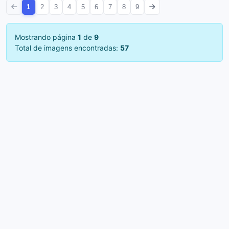
1
2
3
4
5
6
7
8
9
Mostrando página
1
de
9
Total de imagens encontradas:
57