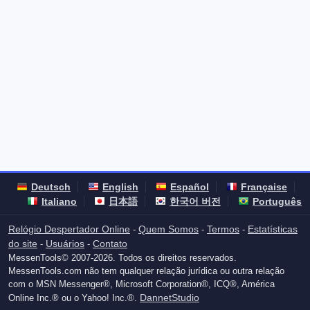
Deutsch
English
Español
Française
Italiano
日本語
한국어 버전
Português
Relógio Despertador Online
Quem Somos
Termos
Estatísticas
-
-
-
do site
Usuários
Contato
-
-
MessenTools© 2007-2026. Todos os direitos reservados.
MessenTools.com não tem qualquer relação jurídica ou outra relação
com o MSN Messenger®, Microsoft Corporation®, ICQ®, América
DannetStudio
Online Inc.® ou o Yahoo! Inc.®.