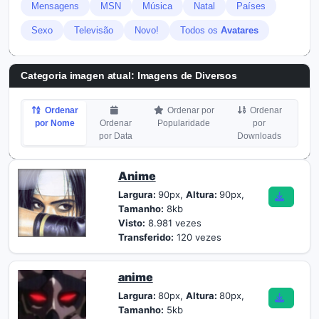
Mensagens
MSN
Música
Natal
Países
Sexo
Televisão
Novo!
Todos os
Avatares
Categoria imagen atual: Imagens de Diversos
Ordenar
Ordenar por
Ordenar
por Nome
Ordenar
Popularidade
por
por Data
Downloads
Anime
Largura:
90px,
Altura:
90px,
Tamanho:
8kb
Visto:
8.981 vezes
Transferido:
120 vezes
anime
Largura:
80px,
Altura:
80px,
Tamanho:
5kb