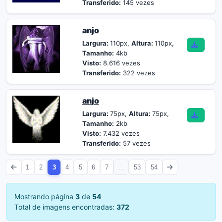
Transferido:
145 vezes
anjo
Largura:
110px,
Altura:
110px,
Tamanho:
4kb
Visto:
8.616 vezes
Transferido:
322 vezes
anjo
Largura:
75px,
Altura:
75px,
Tamanho:
2kb
Visto:
7.432 vezes
Transferido:
57 vezes
1
2
3
4
5
6
7
...
53
54
Mostrando página
3
de
54
Total de imagens encontradas:
372