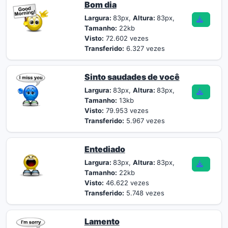
Bom dia
Largura:
83px,
Altura:
83px,
Tamanho:
22kb
Visto:
72.602 vezes
Transferido:
6.327 vezes
Sinto saudades de você
Largura:
83px,
Altura:
83px,
Tamanho:
13kb
Visto:
79.953 vezes
Transferido:
5.967 vezes
Entediado
Largura:
83px,
Altura:
83px,
Tamanho:
22kb
Visto:
46.622 vezes
Transferido:
5.748 vezes
Lamento