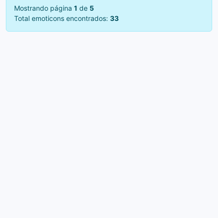
Mostrando página
1
de
5
Total emoticons encontrados:
33