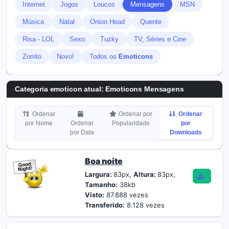
Internet
Jogos
Loucos
Mensagens
MSN
Música
Natal
Onion Head
Quente
Risa - LOL
Sexo
Tuzky
TV, Séries e Cine
Zorrito
Novo!
Todos os
Emoticons
Categoria emoticon atual:
Emoticons Mensagens
Ordenar
Ordenar por
Ordenar
por Nome
Ordenar
Popularidade
por
por Data
Downloads
Boa noite
Largura:
83px,
Altura:
83px,
Tamanho:
38kb
Visto:
87.888 vezes
Transferido:
8.128 vezes