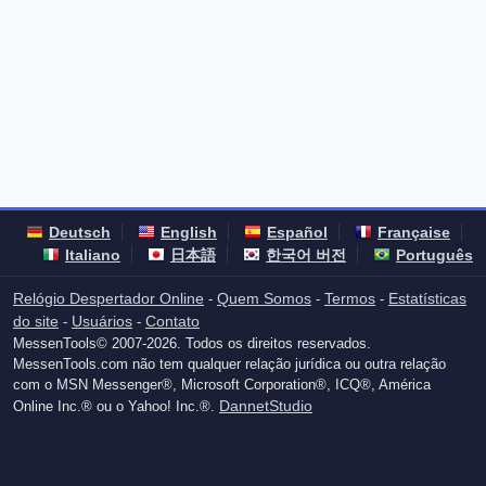
Deutsch
English
Español
Française
Italiano
日本語
한국어 버전
Português
Relógio Despertador Online
Quem Somos
Termos
Estatísticas
-
-
-
do site
Usuários
Contato
-
-
MessenTools© 2007-2026. Todos os direitos reservados.
MessenTools.com não tem qualquer relação jurídica ou outra relação
com o MSN Messenger®, Microsoft Corporation®, ICQ®, América
DannetStudio
Online Inc.® ou o Yahoo! Inc.®.