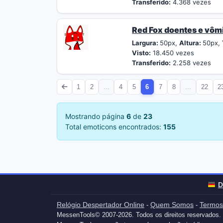
Transferido:
4.368 vezes
Red Fox doentes e vôm
Largura:
50px,
Altura:
50px,
Visto:
18.450 vezes
Transferido:
2.258 vezes
1
2
...
4
5
6
7
8
...
22
2
Mostrando página
6
de
23
Total emoticons encontrados:
155
D
Relógio Despertador Online
Quem Somos
Termos
-
-
MessenTools© 2007-2026. Todos os direitos reservados.