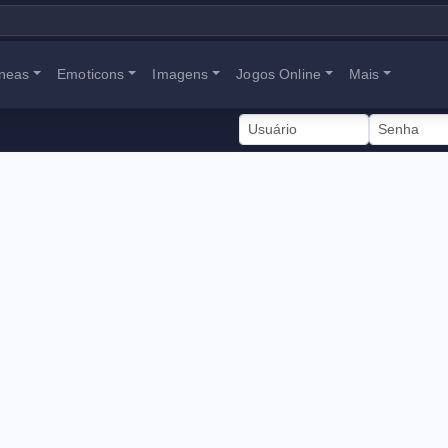
neas
Emoticons
Imagens
Jogos Online
Mais