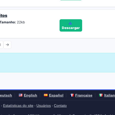
itos
Tamanho:
22kb
Descargar
3
eutsch
English
Español
Française
Italia
Estatísticas do site
Usuários
Contato
-
-
-