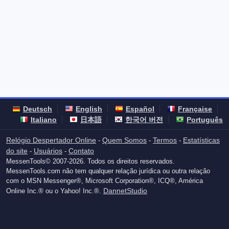
Deutsch
English
Español
Française
Italiano
日本語
한국어 버전
Português
Relógio Despertador Online
Quem Somos
Termos
Estatísticas
-
-
-
do site
Usuários
Contato
-
-
MessenTools© 2007-2026. Todos os direitos reservados.
MessenTools.com não tem qualquer relação jurídica ou outra relação
com o MSN Messenger®, Microsoft Corporation®, ICQ®, América
DannetStudio
Online Inc.® ou o Yahoo! Inc.®.