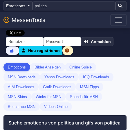
Emoticons
MessenTools
Anmelden
Neu registrieren
Emoticons
Bilder Anzeigen
Online Spiele
MSN Downloads
Yahoo Downloads
ICQ Downloads
AIM Downloads
Gtalk Downloads
MSN Tipps
MSN Skins
Winks für MSN
Sounds für MSN
Buchstabe MSN
Videos Online
Suche emoticons von politica und gifs von politica