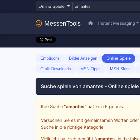
Online Spiele
MessenTools
Instant Messaging
Emoticons
Bilder Anzeigen
Online Spiele
Gtalk Downloads
MSN Tipps
MSN Skins
Suche spiele von amantes - Online spiele
Ihre Suche "
amantes
" hat kein Ergebnis.
Versuchen Sie es mit gemeinsamen Worten oder 
Suche in die richtige Kategorie.
Vielleicht hat sich bemüht "
amantes
" in die fals