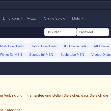
Emoticons
Avatar
Online Spiele
Mehr
MSN Downloads
Yahoo Downloads
ICQ Downloads
AIM Downl
Winks für MSN
Sounds für MSN
Buchstabe MSN
Videos Onlin
in Verbindung mit
amantes
und stellen Sie sicher, dass Sie sich die
che Kategorie.