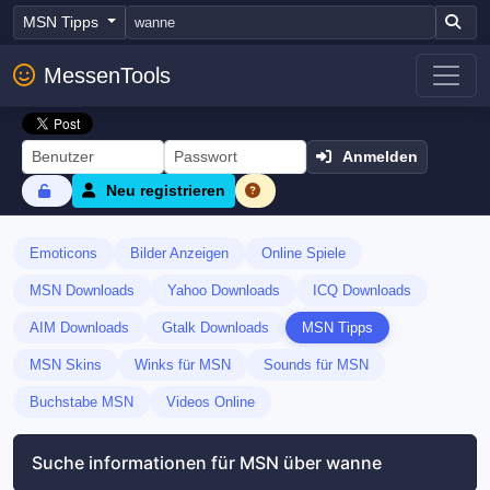
MSN Tipps
MessenTools
Anmelden
Neu registrieren
Emoticons
Bilder Anzeigen
Online Spiele
MSN Downloads
Yahoo Downloads
ICQ Downloads
AIM Downloads
Gtalk Downloads
MSN Tipps
MSN Skins
Winks für MSN
Sounds für MSN
Buchstabe MSN
Videos Online
Suche informationen für MSN über wanne