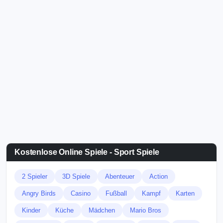
Kostenlose Online Spiele - Sport Spiele
2 Spieler
3D Spiele
Abenteuer
Action
Angry Birds
Casino
Fußball
Kampf
Karten
Kinder
Küche
Mädchen
Mario Bros