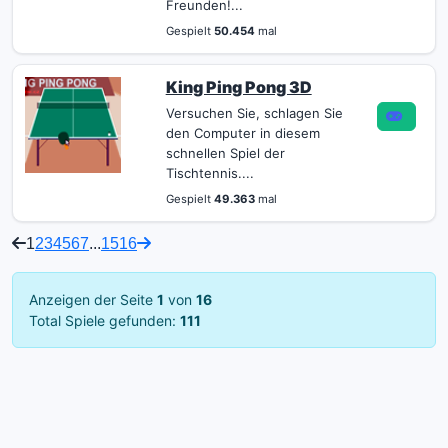
Freunden!...
Gespielt
50.454
mal
King Ping Pong 3D
Versuchen Sie, schlagen Sie
den Computer in diesem
schnellen Spiel der
Tischtennis....
Gespielt
49.363
mal
1
2
3
4
5
6
7
...
15
16
Anzeigen der Seite
1
von
16
Total Spiele gefunden:
111