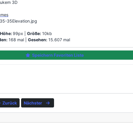
Nukem 3D
ames
35-35Elevation.jpg
|
Höhe:
99px |
Größe:
10kb
den:
168 mal |
Gesehen:
15.607 mal
Speichern Favoriten Liste
Zurück
Nächster