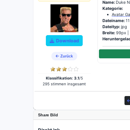
Name:
Duke 
Kategorie:
Avatar G
Dateiname:
11
Dateityp:
jpg
Breite:
99px 
Heruntergela
Download
Zurück
Klassifikation:
3.1
/5
295 stimmen insgesamt
Share Bild