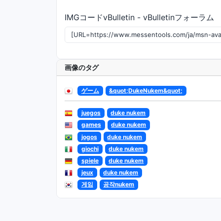
IMGコードvBulletin - vBulletinフォーラム
画像のタグ
ゲーム
&quot;DukeNukem&quot;
juegos
duke nukem
games
duke nukem
jogos
duke nukem
giochi
duke nukem
spiele
duke nukem
jeux
duke nukem
게임
공작nukem