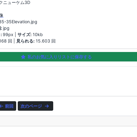
クニューケム3D
像
35-35Elevation.jpg
:
jpg
:
99px |
サイズ:
10kb
168 回 |
見られる:
15.603 回
私のお気に入りリストに保存する
前回
次のページ