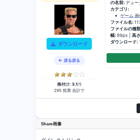
の名前:
デュー
カテゴリ:
ゲーム 画
ファイル名:
11
ファイルの種類
幅:
99px |
高さ
ダウンロード:
ダウンロード
戻る戻る
格付け:
3.1
/5
295 投票 合計で
Share画像