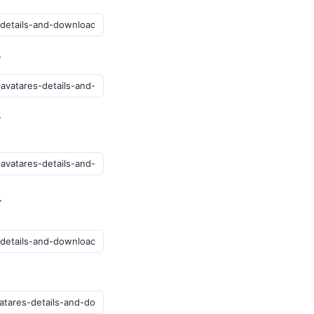
グ
ブ
ト